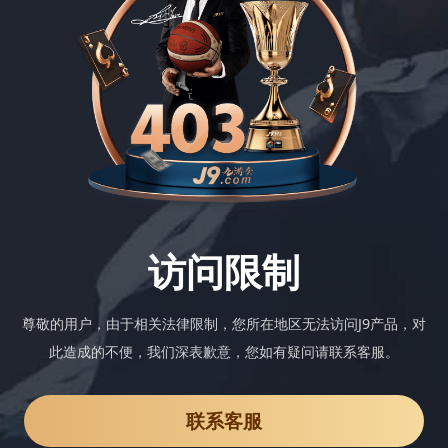
访问限制
尊敬的用户，由于相关法律限制，您所在地区无法访问J9产品，对
此造成的不便，我们深表歉意，您如有疑问请联系客服。
联系客服