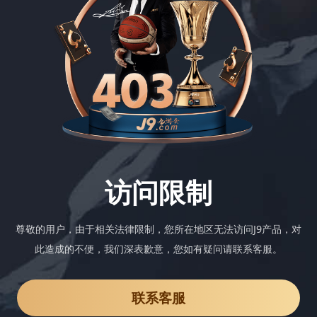
访问限制
尊敬的用户，由于相关法律限制，您所在地区无法访问J9产品，对
此造成的不便，我们深表歉意，您如有疑问请联系客服。
联系客服