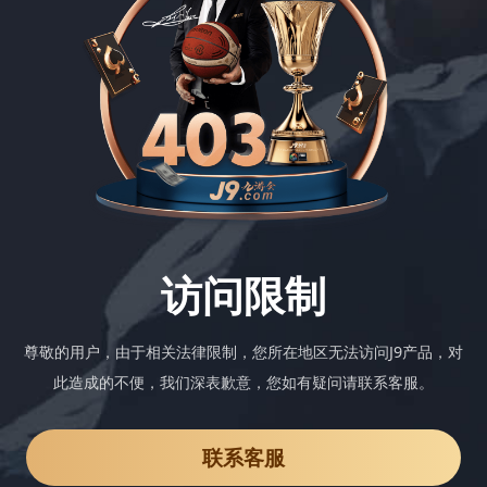
访问限制
尊敬的用户，由于相关法律限制，您所在地区无法访问J9产品，对
此造成的不便，我们深表歉意，您如有疑问请联系客服。
联系客服