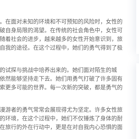
。在面对未知的环境和不可预知的风险时，女性的
破自身局限的渴望。在传统的社会角色中，女性可
随着社会的进步，越来越多的女性开始意识到，旅
自我的途径。在这个过程中，她们的勇气得到了极
的试探与挑战中培养出来的。她们面对陌生的城
依然能够坚持走下去。她们用勇气打破了许多固有
索更多可能的世界。每一次新的突破，都是勇气的
漫游者的勇气常常会展现得尤为坚定。许多女性旅
的环境，在这个过程中，她们不仅锤炼了身体的耐
在旅行的外在行动中，更是在对自我内心恐惧的面