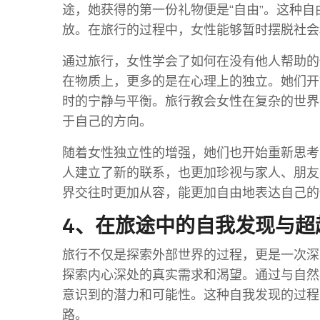
途，她获得的第一份礼物便是“自由”。这种
放。在旅行的过程中，女性能够暂时摆脱社会
通过旅行，女性学会了如何在没有他人帮助的
在物质上，更多的是在心理上的独立。她们开
时的宁静与平衡。旅行教会女性在复杂的世界
于自己的方向。
随着女性独立性的增强，她们也开始重新思考
人建立了新的联系，也更加珍视与家人、朋友
界交往时更加从容，能更加自由地表达自己的
4、在旅途中的自我发现与超
旅行不仅是探索外部世界的过程，更是一次深
探索内心深处的真实需求和渴望。通过与自然
意识到的潜力和可能性。这种自我发现的过程
路。