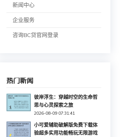
新闻中心
企业服务
咨询BC贷官网登录
热门新闻
彼岸浮生：穿越时空的生命哲
思与心灵探索之旅
2026-08-09 07:31:41
小可爱辅助破解版免费下载体
验超多实用功能畅玩无限游戏