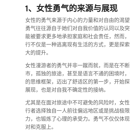
1、女性勇气的来源与展现
女性的勇气来源于内心的力量和对自由的渴望
勇气往往源自于她们对自我价值的认同以及突
能被要求更多地承担家庭和社会责任，然而，
行不仅是一种逃离现有生活的方式，更是探索
大的提升。
女性漫游者的勇气并非一蹴而就，而是在不断
市，孤独的旅途，甚至是语言不通的困境时，
的思维框架，迈出了舒适区的第一步，开始探
展现，也是对自我不确定性的接纳。
尤其是在面对旅途中不可避免的风险时，女性
行者选择独自一人前往偏远地区或是挑战极限
力，也锻炼了心理的承受力。勇气不仅仅体现
对和克服上。