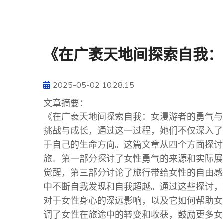
《在广袤天地间探索自我：
2025-05-02 10:28:15
文章摘要：
《在广袤天地间探索自我：女漫游者的勇气与
挑战与成长，通过这一过程，她们不仅深入了
于自己的生命方向。这篇文章从四个方面探讨
旅。第一部分探讨了女性勇气的来源和实际展
觉醒，第三部分讨论了旅行带给女性的自由感
中不断自我发现和自我超越。通过这些探讨，
对于女性身心的深远影响，以及它如何帮助女
调了女性在旅途中的转变和收获，鼓励更多女