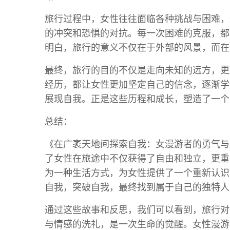
旅行过程中，女性往往面临各种挑战与困难，
的冲突和恐惧的对抗。每一次困难的克服，都
明白，旅行的意义不仅在于外部的风景，而在
最终，旅行的目的不仅是走向未知的远方，更
经历，都让女性更加坚定自己的信念，逐渐学
展现自我。正是这些历程和成长，塑造了一个
总结：
《在广袤天地间探索自我：女漫游者的勇气与
了女性在旅途中不仅获得了自由和独立，更重
为一种生活方式，为女性提供了一个重新认识
自我，突破自我，最终找到属于自己的独特人
通过这些故事和反思，我们可以看到，旅行对
与情感的洗礼，是一次生命的觉醒。女性漫游