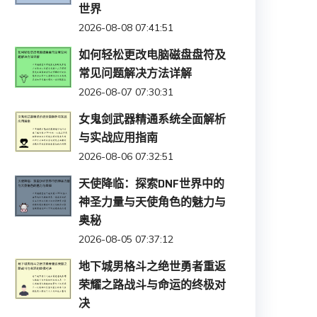
世界
2026-08-08 07:41:51
如何轻松更改电脑磁盘盘符及
常见问题解决方法详解
2026-08-07 07:30:31
女鬼剑武器精通系统全面解析
与实战应用指南
2026-08-06 07:32:51
天使降临：探索DNF世界中的
神圣力量与天使角色的魅力与
奥秘
2026-08-05 07:37:12
地下城男格斗之绝世勇者重返
荣耀之路战斗与命运的终极对
决