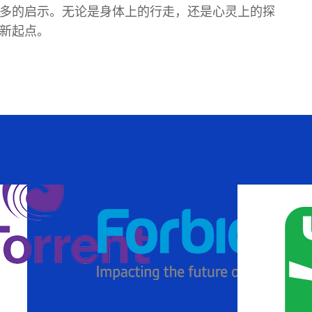
多的启示。无论是身体上的行走，还是心灵上的探
新起点。