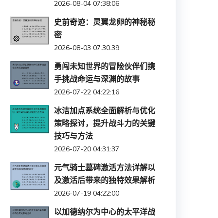
2026-08-04 07:38:06
史前奇迹：灵翼龙卵的神秘秘
密
2026-08-03 07:30:39
勇闯未知世界的冒险伙伴们携
手挑战命运与深渊的故事
2026-07-22 04:22:16
冰洁加点系统全面解析与优化
策略探讨，提升战斗力的关键
技巧与方法
2026-07-20 04:31:37
元气骑士墓碑激活方法详解以
及激活后带来的独特效果解析
2026-07-19 04:22:00
以加德纳尔为中心的太平洋战